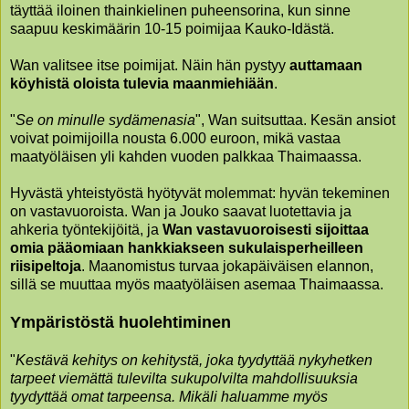
täyttää iloinen thainkielinen puheensorina, kun sinne
saapuu keskimäärin 10-15 poimijaa Kauko-Idästä.
Wan valitsee itse poimijat. Näin hän pystyy
auttamaan
köyhistä oloista tulevia maanmiehiään
.
"
Se on minulle sydämenasia
", Wan suitsuttaa. Kesän ansiot
voivat poimijoilla nousta 6.000 euroon, mikä vastaa
maatyöläisen yli kahden vuoden palkkaa Thaimaassa.
Hyvästä yhteistyöstä hyötyvät molemmat: hyvän tekeminen
on vastavuoroista. Wan ja Jouko saavat luotettavia ja
ahkeria työntekijöitä, ja
Wan vastavuoroisesti sijoittaa
omia pääomiaan hankkiakseen sukulaisperheilleen
riisipeltoja
. Maanomistus turvaa jokapäiväisen elannon,
sillä se muuttaa myös maatyöläisen asemaa Thaimaassa.
Ympäristöstä huolehtiminen
"
Kestävä kehitys on kehitystä, joka tyydyttää nykyhetken
tarpeet viemättä tulevilta sukupolvilta mahdollisuuksia
tyydyttää omat tarpeensa.
Mikäli haluamme myös