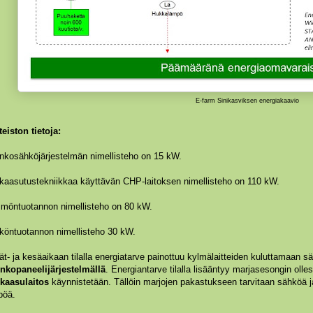
E-farm Sinikasviksen energiakaavio
teiston tietoja:
inkosähköjärjestelmän nimellisteho on 15 kW.
kaasutustekniikkaa käyttävän CHP-laitoksen nimellisteho on 110 kW.
möntuotannon nimellisteho on 80 kW.
köntuotannon nimellisteho 30 kW.
t- ja kesäaikaan tilalla energiatarve painottuu kylmälaitteiden kuluttamaan s
inkopaneelijärjestelmällä
. Energiantarve tilalla lisääntyy marjasesongin olles
kaasulaitos
käynnistetään. Tällöin marjojen pakastukseen tarvitaan sähköä
pöä.