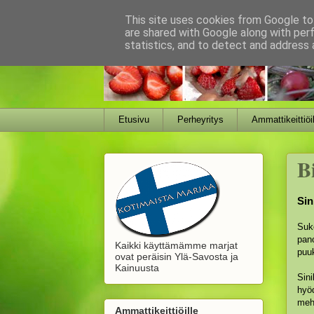
This site uses cookies from Google to 
are shared with Google along with per
statistics, and to detect and address 
Etusivu
Perheyritys
Ammattikeittiöil
B
Sin
Suke
pan
Kaikki käyttämämme marjat
puuk
ovat peräisin Ylä-Savosta ja
Kainuusta
Sini
hyöd
mehu
Ammattikeittiöille