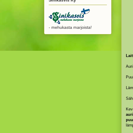
- mehukasta marjoista!
Lait
Aur
Puu
Läm
Säh
Kevä
aur
puu
läm