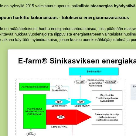
lle on syksyllä 2015 valmistunut upouusi paikallista
bioenergiaa hyödyntävä
puun harkittu kokonaisuus - tuloksena energiaomavaraisuus
lle on määrätietoisesti haettu energiantuotantoratkaisua, jolla päästään mak
ittävää hukkaa vuodenajoista riippuvista energiantarpeen vaihteluista huolima
 aikana käyttöön hybridiratkaisu, johon kuuluu aurinkosähköjärjestelmä ja pu