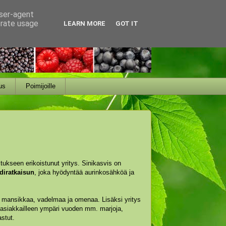
user-agent
erate usage
LEARN MORE
GOT IT
us
Poimijoille
tukseen erikoistunut yritys. Sinikasvis on
diratkaisun
, joka hyödyntää aurinkosähköä ja
an mansikkaa, vadelmaa ja omenaa. Lisäksi yritys
 asiakkailleen ympäri vuoden mm. marjoja,
stut.