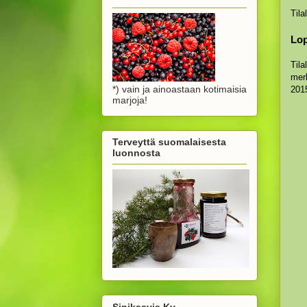
Tila
Lop
Tila
merk
*) vain ja ainoastaan kotimaisia
2015
marjoja!
Terveyttä suomalaisesta
luonnosta
Sinikasvis Ky