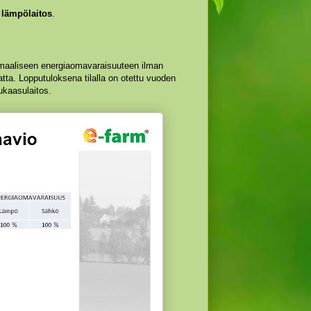
 lämpölaitos
.
simaaliseen energiaomavaraisuuteen ilman
tta. Lopputuloksena tilalla on otettu vuoden
ukaasulaitos.