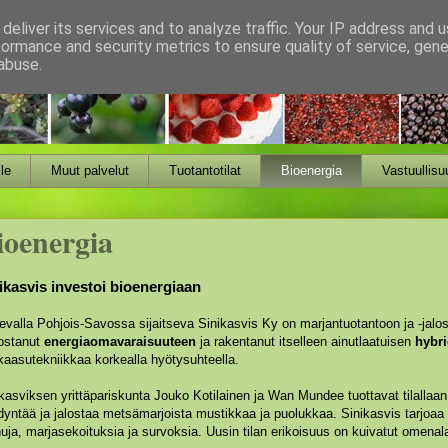
deliver its services and to analyze traffic. Your IP address and 
formance and security metrics to ensure quality of service, gen
abuse.
le
Muut palvelut
Tuotantotilat
Bioenergia
Vastuullisu
ioenergia
ikasvis investoi bioenergiaan
valla Pohjois-Savossa sijaitseva Sinikasvis Ky on marjantuotantoon ja -jalos
ostanut
energiaomavaraisuuteen
ja rakentanut itselleen ainutlaatuisen
hybri
aasutekniikkaa korkealla hyötysuhteella.
kasviksen yrittäpariskunta Jouko Kotilainen ja Wan Mundee tuottavat tilalla
yntää ja jalostaa metsämarjoista mustikkaa ja puolukkaa. Sinikasvis tarjoaa
ja, marjasekoituksia ja survoksia. Uusin tilan erikoisuus on kuivatut omenala